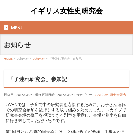
イギリス女性史研究会
MENU
お知らせ
HOME
»
お知らせ
»
お知らせ
»
「子連れ研究会」参加記
「子連れ研究会」参加記
投稿日 : 2018/03/28
最終更新日時 : 2018/03/28
カテゴリー :
お知らせ
,
研究会報告
JWHNでは、子育て中の研究者を応援するために、お子さん連れ
での研究会参加を後押しする取り組みを始めました。スカイプで
研究会会場の様子を視聴できる別室を用意し、会場と別室を自由
に行き来していただいたのです。
第1回目となる第29回大会には、２組の親子が参加。生後４か月